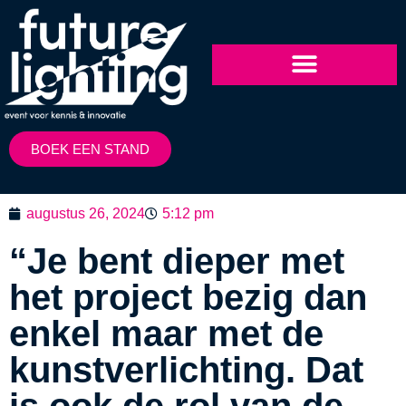
BOEK EEN STAND
augustus 26, 2024
5:12 pm
“Je bent dieper met
het project bezig dan
enkel maar met de
kunstverlichting. Dat
is ook de rol van de