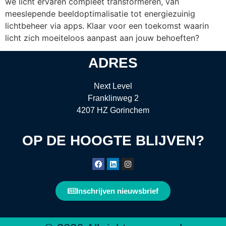
we licht ervaren compleet transformeren, van
meeslepende beeldoptimalisatie tot energiezuinig
lichtbeheer via apps. Klaar voor een toekomst waarin
licht zich moeiteloos aanpast aan jouw behoeften?
ADRES
Next Level
Franklinweg 2
4207 HZ Gorinchem
OP DE HOOGTE BLIJVEN?
Inschrijven nieuwsbrief