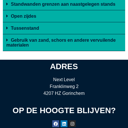
Standwanden grenzen aan naastgelegen stands
Open zijdes
Tussenstand
Gebruik van zand, schors en andere vervuilende
materialen
ADRES
Next Level
Franklinweg 2
4207 HZ Gorinchem
OP DE HOOGTE BLIJVEN?