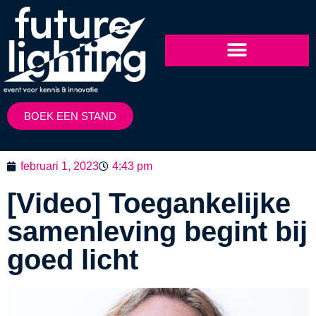
BOEK EEN STAND
februari 1, 2023
4:43 pm
[Video] Toegankelijke
samenleving begint bij
goed licht